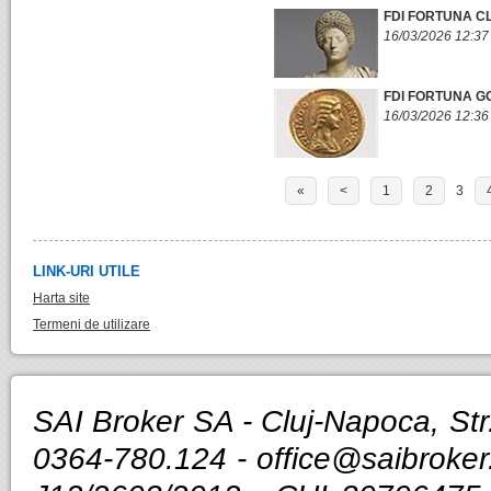
FDI FORTUNA C
16/03/2026 12:37
FDI FORTUNA G
16/03/2026 12:36
«
<
1
2
3
LINK-URI UTILE
Harta site
Termeni de utilizare
SAI Broker SA - Cluj-Napoca, Str.
0364-780.124 -
office@saibroker