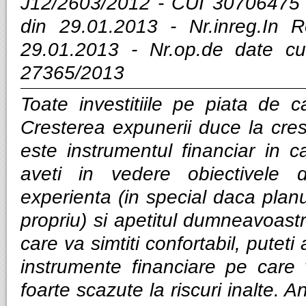
J12/2603/2012 - CUI 30706475 
din 29.01.2013 - Nr.inreg.In
29.01.2013 - Nr.op.de date cu
27365/2013
Toate investitiile pe piata de ca
Cresterea expunerii duce la cres
este instrumentul financiar in ca
aveti in vedere obiectivele d
experienta (in special daca planui
propriu) si apetitul dumneavoastra
care va simtiti confortabil, puteti
instrumente financiare pe care v
foarte scazute la riscuri inalte. Anal