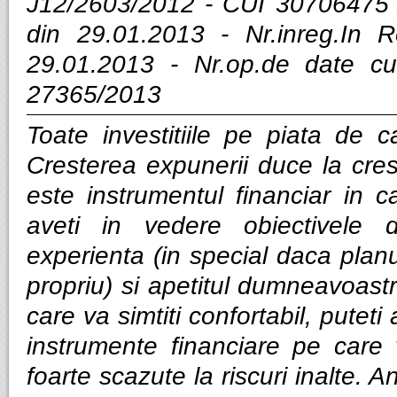
J12/2603/2012 - CUI 30706475 
din 29.01.2013 - Nr.inreg.In
29.01.2013 - Nr.op.de date cu
27365/2013
Toate investitiile pe piata de ca
Cresterea expunerii duce la cres
este instrumentul financiar in ca
aveti in vedere obiectivele d
experienta (in special daca planui
propriu) si apetitul dumneavoastra
care va simtiti confortabil, puteti
instrumente financiare pe care v
foarte scazute la riscuri inalte. Anal