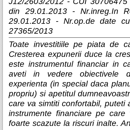
J12/2603/2012 - CUI 30706475 
din 29.01.2013 - Nr.inreg.In
29.01.2013 - Nr.op.de date cu
27365/2013
Toate investitiile pe piata de ca
Cresterea expunerii duce la cres
este instrumentul financiar in ca
aveti in vedere obiectivele d
experienta (in special daca planui
propriu) si apetitul dumneavoastra
care va simtiti confortabil, puteti
instrumente financiare pe care v
foarte scazute la riscuri inalte. Anal