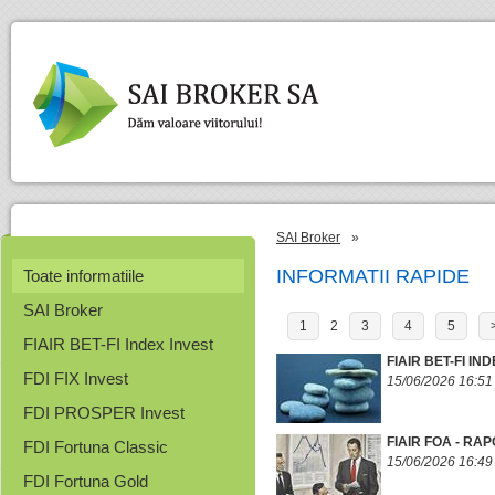
SAI Broker
»
INFORMATII RAPIDE
Toate informatiile
SAI Broker
1
2
3
4
5
FIAIR BET-FI Index Invest
FIAIR BET-FI IN
FDI FIX Invest
15/06/2026 16:51
FDI PROSPER Invest
FIAIR FOA - RA
FDI Fortuna Classic
15/06/2026 16:49
FDI Fortuna Gold