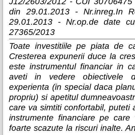
J12/2603/2012 - CUI 30706475 
din 29.01.2013 - Nr.inreg.In
29.01.2013 - Nr.op.de date cu
27365/2013
Toate investitiile pe piata de ca
Cresterea expunerii duce la cres
este instrumentul financiar in ca
aveti in vedere obiectivele d
experienta (in special daca planui
propriu) si apetitul dumneavoastra
care va simtiti confortabil, puteti
instrumente financiare pe care v
foarte scazute la riscuri inalte. Anal