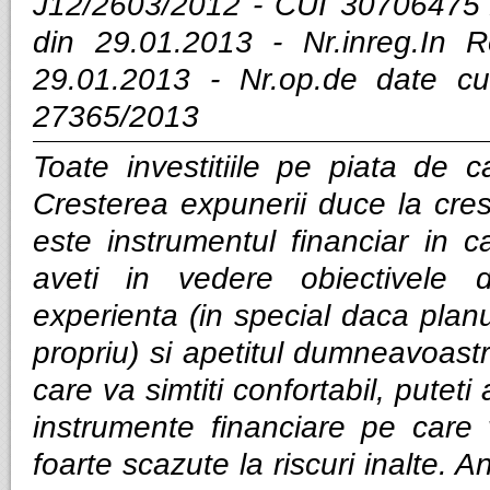
J12/2603/2012 - CUI 30706475 
din 29.01.2013 - Nr.inreg.In
29.01.2013 - Nr.op.de date cu
27365/2013
Toate investitiile pe piata de ca
Cresterea expunerii duce la cres
este instrumentul financiar in ca
aveti in vedere obiectivele d
experienta (in special daca planui
propriu) si apetitul dumneavoastra
care va simtiti confortabil, puteti
instrumente financiare pe care v
foarte scazute la riscuri inalte. Anal