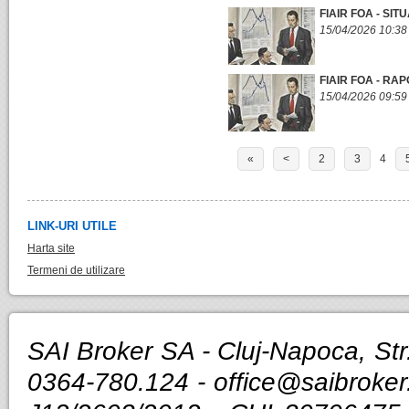
FIAIR FOA - SIT
15/04/2026 10:38
FIAIR FOA - RA
15/04/2026 09:59
«
<
2
3
4
LINK-URI UTILE
Harta site
Termeni de utilizare
SAI Broker SA - Cluj-Napoca, Str.
0364-780.124 -
office@saibroker