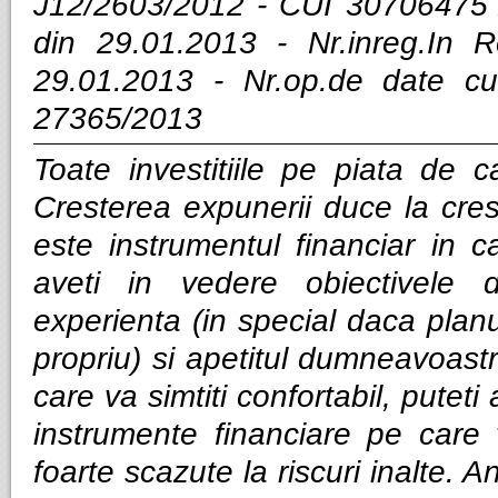
J12/2603/2012 - CUI 30706475 
din 29.01.2013 - Nr.inreg.In
29.01.2013 - Nr.op.de date cu
27365/2013
Toate investitiile pe piata de ca
Cresterea expunerii duce la cres
este instrumentul financiar in ca
aveti in vedere obiectivele d
experienta (in special daca planui
propriu) si apetitul dumneavoastra
care va simtiti confortabil, puteti
instrumente financiare pe care v
foarte scazute la riscuri inalte. Anal