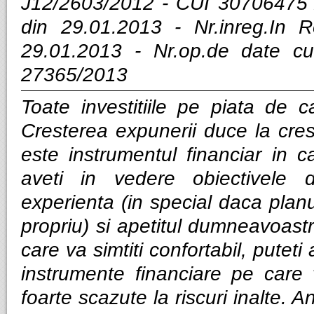
J12/2603/2012 - CUI 30706475 
din 29.01.2013 - Nr.inreg.In
29.01.2013 - Nr.op.de date cu
27365/2013
Toate investitiile pe piata de ca
Cresterea expunerii duce la cres
este instrumentul financiar in ca
aveti in vedere obiectivele d
experienta (in special daca planui
propriu) si apetitul dumneavoastra
care va simtiti confortabil, puteti
instrumente financiare pe care v
foarte scazute la riscuri inalte. Anal