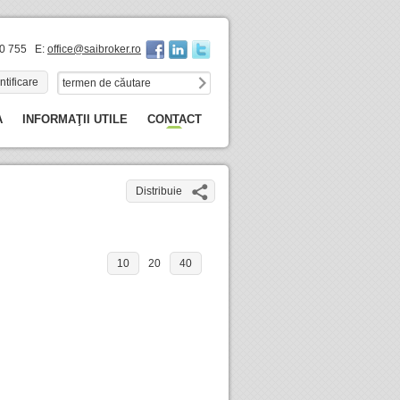
60 755 E:
office@saibroker.ro
ntificare
A
INFORMAŢII UTILE
CONTACT
Distribuie
10
20
40