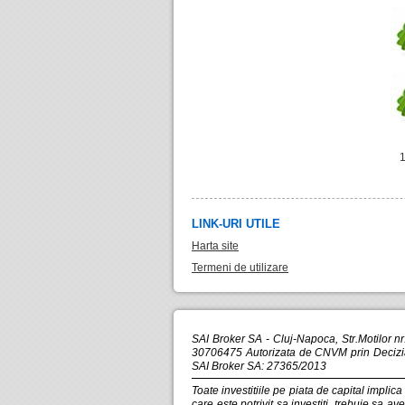
LINK-URI UTILE
Harta site
Termeni de utilizare
SAI Broker SA - Cluj-Napoca, Str.Motilor n
30706475 Autorizata de CNVM prin Decizia 
SAI Broker SA: 27365/2013
Toate investitiile pe piata de capital implic
care este potrivit sa investiti, trebuie sa a