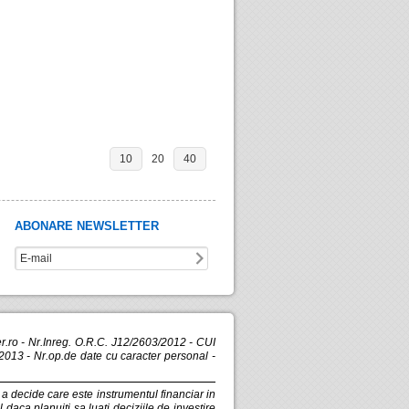
10
20
40
ABONARE NEWSLETTER
.ro - Nr.Inreg. O.R.C. J12/2603/2012 - CUI
013 - Nr.op.de date cu caracter personal -
e a decide care este instrumentul financiar in
 daca planuiti sa luati deciziile de investire