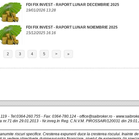
FDI FIX INVEST - RAPORT LUNAR DECEMBRIE 2025
19/01/2026 13:28
FDI FIX INVEST - RAPORT LUNAR NOIEMBRIE 2025
15/12/2025 16:16
1
2
3
4
5
>
»
r.119 - Tel:0364-260.755 - Fax: 0364-780.124 -
office@saibroker.ro
- www.saibroker
nr.71 din 29.01.2013 - Nr.inreg.In Reg. C.N.V.M. PIROSSAIR/120031 din 29.01.2
a anumite riscuri specifice. Cresterea expunerii duce la cresterea riscului. Inainte d
veti in vedere obiectivele dumneavoastra financiare, nivelul de experienta (in special