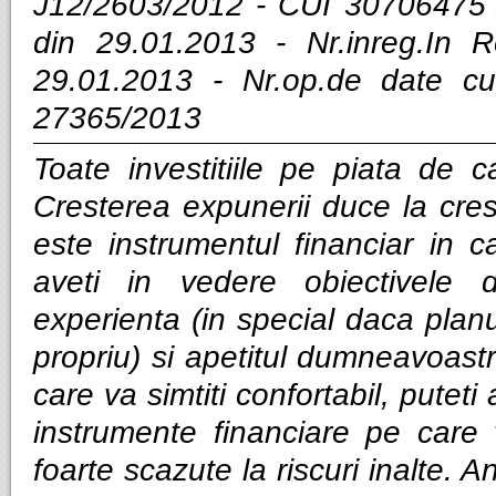
J12/2603/2012 - CUI 30706475 
din 29.01.2013 - Nr.inreg.In
29.01.2013 - Nr.op.de date cu
27365/2013
Toate investitiile pe piata de ca
Cresterea expunerii duce la cres
este instrumentul financiar in ca
aveti in vedere obiectivele d
experienta (in special daca planui
propriu) si apetitul dumneavoastra
care va simtiti confortabil, puteti
instrumente financiare pe care v
foarte scazute la riscuri inalte. Anal