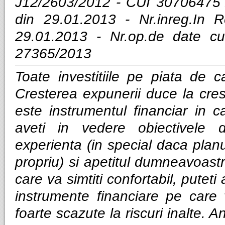
J12/2603/2012 - CUI 30706475 
din 29.01.2013 - Nr.inreg.In
29.01.2013 - Nr.op.de date cu
27365/2013
Toate investitiile pe piata de ca
Cresterea expunerii duce la cres
este instrumentul financiar in ca
aveti in vedere obiectivele d
experienta (in special daca planui
propriu) si apetitul dumneavoastra
care va simtiti confortabil, puteti
instrumente financiare pe care v
foarte scazute la riscuri inalte. Anal