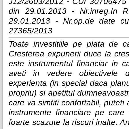
J12/2603/2012 - CUI 30706475 
din 29.01.2013 - Nr.inreg.In
29.01.2013 - Nr.op.de date cu
27365/2013
Toate investitiile pe piata de ca
Cresterea expunerii duce la cres
este instrumentul financiar in ca
aveti in vedere obiectivele d
experienta (in special daca planui
propriu) si apetitul dumneavoastra
care va simtiti confortabil, puteti
instrumente financiare pe care v
foarte scazute la riscuri inalte. Anal