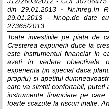
J12/2603/2012 - CUI 30706475 
din 29.01.2013 - Nr.inreg.In
29.01.2013 - Nr.op.de date cu
27365/2013
Toate investitiile pe piata de ca
Cresterea expunerii duce la cres
este instrumentul financiar in ca
aveti in vedere obiectivele d
experienta (in special daca planui
propriu) si apetitul dumneavoastra
care va simtiti confortabil, puteti
instrumente financiare pe care v
foarte scazute la riscuri inalte. Anal