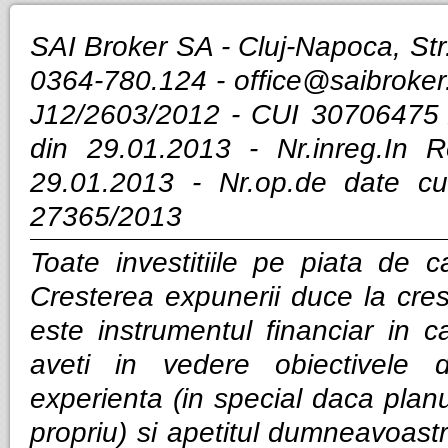
SAI Broker SA - Cluj-Napoca, Str.
0364-780.124 -
office@saibroker
J12/2603/2012 - CUI 30706475 
din 29.01.2013 - Nr.inreg.In
29.01.2013 - Nr.op.de date cu
27365/2013
Toate investitiile pe piata de ca
Cresterea expunerii duce la cres
este instrumentul financiar in ca
aveti in vedere obiectivele d
experienta (in special daca planui
propriu) si apetitul dumneavoastra