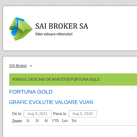
SAI Broker
»
FONDUL DESCHIS DE INVESTIŢII FORTUNA GOLD
FORTUNA GOLD
GRAFIC EVOLUTIE VALOARE VUAN
De la:
Pana la:
1l
3l
6l
YTD
1an
Tot
Zoom