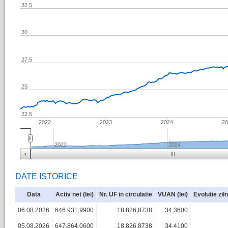
32.5
30
27.5
25
22.5
2022
2023
2024
2
2022
2024
DATE ISTORICE
Data
Activ net (lei)
Nr. UF in circulatie
VUAN (lei)
Evolutie zil
06.08.2026
646.931,9900
18.826,8738
34,3600
05.08.2026
647.864,0600
18.826,8738
34,4100