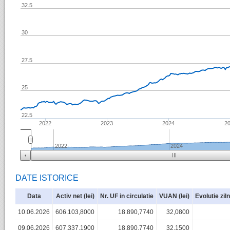
32.5
30
27.5
25
22.5
2022
2023
2024
2
2022
2024
DATE ISTORICE
Data
Activ net (lei)
Nr. UF in circulatie
VUAN (lei)
Evolutie zil
10.06.2026
606.103,8000
18.890,7740
32,0800
09.06.2026
607.337,1900
18.890,7740
32,1500