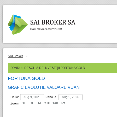
SAI Broker
»
FONDUL DESCHIS DE INVESTIŢII FORTUNA GOLD
FORTUNA GOLD
GRAFIC EVOLUTIE VALOARE VUAN
De la:
Pana la:
1l
3l
6l
YTD
1an
Tot
Zoom