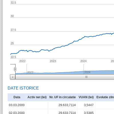
32.5
30
27.5
25
22.5
2022
2023
2024
2
2022
2024
DATE ISTORICE
Data
Activ net (lei)
Nr. UF in circulatie
VUAN (lei)
Evolutie zil
03.03.2000
29.633,7114
3,5447
02.03.2000
29.633,7114
3,5385