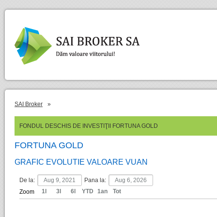
SAI Broker
»
FONDUL DESCHIS DE INVESTIŢII FORTUNA GOLD
FORTUNA GOLD
GRAFIC EVOLUTIE VALOARE VUAN
De la:
Pana la:
1l
3l
6l
YTD
1an
Tot
Zoom