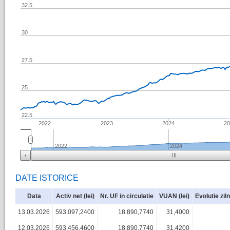
32.5
30
27.5
25
22.5
2022
2023
2024
2
2022
2024
DATE ISTORICE
Data
Activ net (lei)
Nr. UF in circulatie
VUAN (lei)
Evolutie zil
13.03.2026
593.097,2400
18.890,7740
31,4000
12.03.2026
593.456,4600
18.890,7740
31,4200