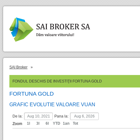
SAI Broker
»
FONDUL DESCHIS DE INVESTIŢII FORTUNA GOLD
FORTUNA GOLD
GRAFIC EVOLUTIE VALOARE VUAN
De la:
Pana la:
1l
3l
6l
YTD
1an
Tot
Zoom