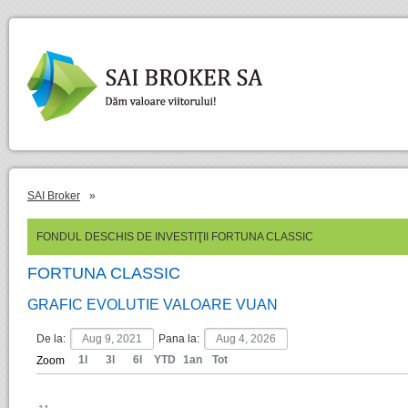
SAI Broker
»
FONDUL DESCHIS DE INVESTIŢII FORTUNA CLASSIC
FORTUNA CLASSIC
GRAFIC EVOLUTIE VALOARE VUAN
De la:
Pana la:
1l
3l
6l
YTD
1an
Tot
Zoom