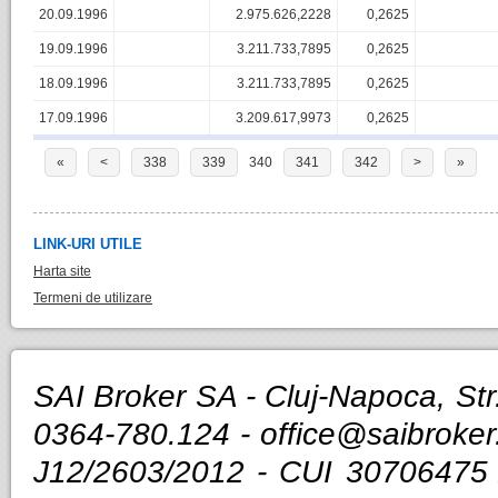
20.09.1996
2.975.626,2228
0,2625
19.09.1996
3.211.733,7895
0,2625
18.09.1996
3.211.733,7895
0,2625
17.09.1996
3.209.617,9973
0,2625
«
<
338
339
340
341
342
>
»
LINK-URI UTILE
Harta site
Termeni de utilizare
SAI Broker SA - Cluj-Napoca, Str.
0364-780.124 -
office@saibroker
J12/2603/2012 - CUI 30706475 