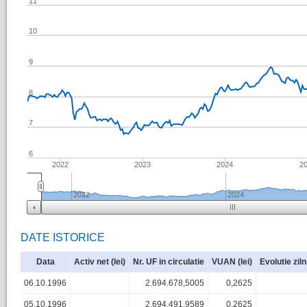
11
10
9
8
7
6
2022
2023
2024
2
2022
2024
DATE ISTORICE
Data
Activ net (lei)
Nr. UF in circulatie
VUAN (lei)
Evolutie zil
06.10.1996
2.694.678,5005
0,2625
05.10.1996
2.694.491,9589
0,2625