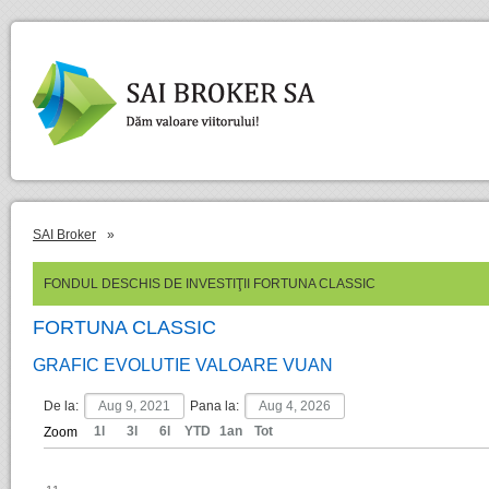
SAI Broker
»
FONDUL DESCHIS DE INVESTIŢII FORTUNA CLASSIC
FORTUNA CLASSIC
GRAFIC EVOLUTIE VALOARE VUAN
De la:
Pana la:
1l
3l
6l
YTD
1an
Tot
Zoom