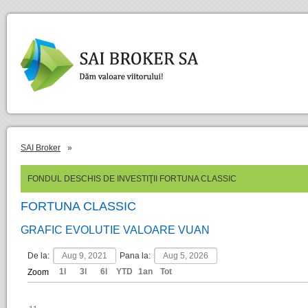
SAI Broker
»
FONDUL DESCHIS DE INVESTIŢII FORTUNA CLASSIC
FORTUNA CLASSIC
GRAFIC EVOLUTIE VALOARE VUAN
De la:
Pana la:
1l
3l
6l
YTD
1an
Tot
Zoom