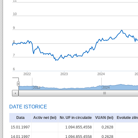
11
10
9
8
7
6
2022
2023
2024
2
2022
2024
DATE ISTORICE
Data
Activ net (lei)
Nr. UF in circulatie
VUAN (lei)
Evolutie zil
15.01.1997
1.094.855,4558
0,2628
14.01.1997
1.094.855,4558
0,2628