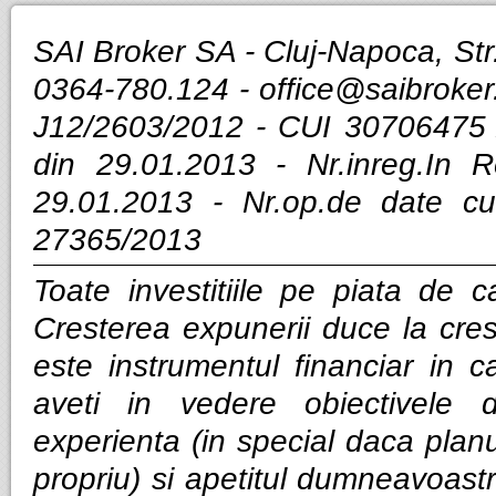
SAI Broker SA - Cluj-Napoca, Str.
0364-780.124 -
office@saibroker
J12/2603/2012 - CUI 30706475 
din 29.01.2013 - Nr.inreg.In
29.01.2013 - Nr.op.de date cu
27365/2013
Toate investitiile pe piata de ca
Cresterea expunerii duce la cres
este instrumentul financiar in ca
aveti in vedere obiectivele d
experienta (in special daca planui
propriu) si apetitul dumneavoastra