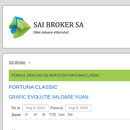
SAI Broker
»
FONDUL DESCHIS DE INVESTIŢII FORTUNA CLASSIC
FORTUNA CLASSIC
GRAFIC EVOLUTIE VALOARE VUAN
De la:
Pana la:
1l
3l
6l
YTD
1an
Tot
Zoom