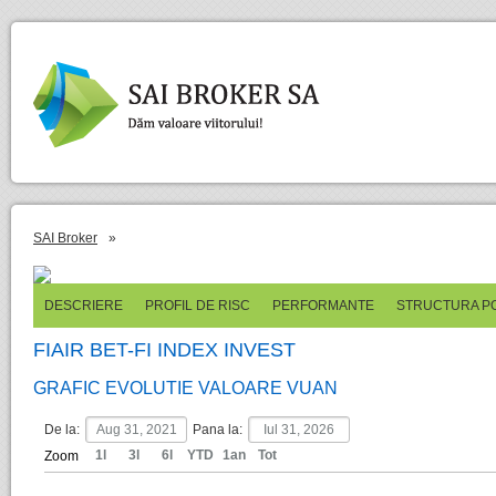
SAI Broker
»
DESCRIERE
PROFIL DE RISC
PERFORMANTE
STRUCTURA P
FIAIR BET-FI INDEX INVEST
GRAFIC EVOLUTIE VALOARE VUAN
De la:
Pana la:
1l
3l
6l
YTD
1an
Tot
Zoom