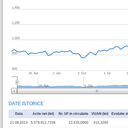
1,400
1,200
1,000
800
600
25. Apr
2. Ian
2. Oct
1. Iul
25. Apr
9. Oct
DATE ISTORICE
Data
Activ net (lei)
Nr. UF in circulatie
VUAN (lei)
Evolutie z
21.08.2013
5.579.912,7339
13.435,0000
415,3265