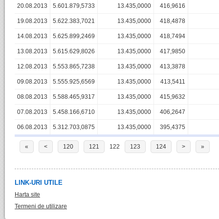
20.08.2013
5.601.879,5733
13.435,0000
416,9616
19.08.2013
5.622.383,7021
13.435,0000
418,4878
14.08.2013
5.625.899,2469
13.435,0000
418,7494
13.08.2013
5.615.629,8026
13.435,0000
417,9850
12.08.2013
5.553.865,7238
13.435,0000
413,3878
09.08.2013
5.555.925,6569
13.435,0000
413,5411
08.08.2013
5.588.465,9317
13.435,0000
415,9632
07.08.2013
5.458.166,6710
13.435,0000
406,2647
06.08.2013
5.312.703,0875
13.435,0000
395,4375
«
<
120
121
122
123
124
>
»
LINK-URI UTILE
Harta site
Termeni de utilizare