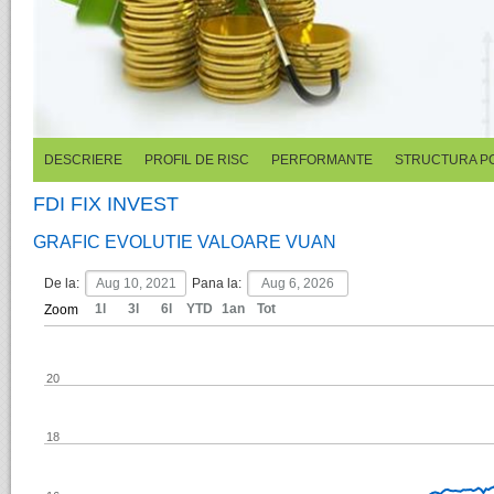
DESCRIERE
PROFIL DE RISC
PERFORMANTE
STRUCTURA P
FDI FIX INVEST
GRAFIC EVOLUTIE VALOARE VUAN
De la:
Pana la:
1l
3l
6l
YTD
1an
Tot
Zoom
20
18