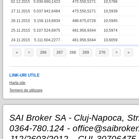
02.12.2015
5.030.660,1423
475.550,5271
10,5786
27.11.2015
5.037.942,6484
475.550,5271
10,5939
26.11.2015
5.156.114,6934
486.675,0728
10,5945
25.11.2015
5.107.524,6975
481.956,9344
10,5974
24.11.2015
5.111.604,2277
481.956,9344
10,6059
«
<
266
267
268
269
270
>
»
LINK-URI UTILE
Harta site
Termeni de utilizare
SAI Broker SA - Cluj-Napoca, Str.
0364-780.124 -
office@saibroker
J12/2603/2012 - CUI 30706475 