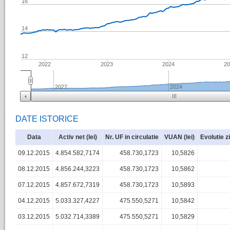
16
14
12
2022
2023
2024
2
2022
2024
DATE ISTORICE
Data
Activ net (lei)
Nr. UF in circulatie
VUAN (lei)
Evolutie z
09.12.2015
4.854.582,7174
458.730,1723
10,5826
08.12.2015
4.856.244,3223
458.730,1723
10,5862
07.12.2015
4.857.672,7319
458.730,1723
10,5893
04.12.2015
5.033.327,4227
475.550,5271
10,5842
03.12.2015
5.032.714,3389
475.550,5271
10,5829