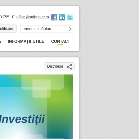
60 755 E:
office@saibroker.ro
ntificare
A
INFORMAŢII UTILE
CONTACT
Distribuie