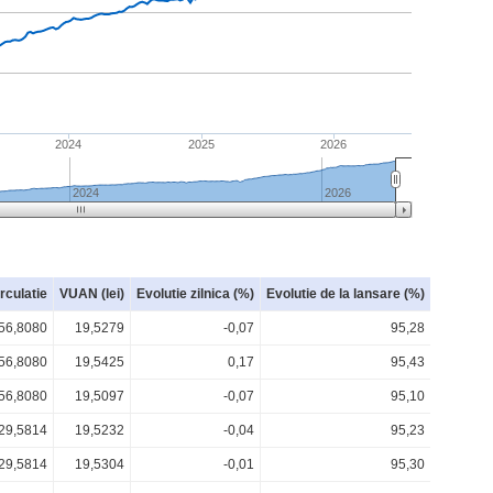
2024
2025
2026
2024
2026
irculatie
VUAN (lei)
Evolutie zilnica (%)
Evolutie de la lansare (%)
56,8080
19,5279
-0,07
95,28
56,8080
19,5425
0,17
95,43
56,8080
19,5097
-0,07
95,10
29,5814
19,5232
-0,04
95,23
29,5814
19,5304
-0,01
95,30