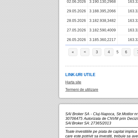
02.06.2026
3.190.130,2968
163.3
29.05.2026
3.188.395,2066
163.3
28.05.2026
3.182.938,3482
163.3
27.05.2026
3.182.590,4009
163.3
26.05.2026
3.185.360,2217
163.3
«
<
3
4
5
6
LINK-URI UTILE
Harta site
Termeni de utilizare
SAI Broker SA - Cluj-Napoca, Str.Motilor n
30706475 Autorizata de CNVM prin Decizia 
SAI Broker SA: 27365/2013
Toate investitiile pe piata de capital implic
care este potrivit sa investiti, trebuie sa a