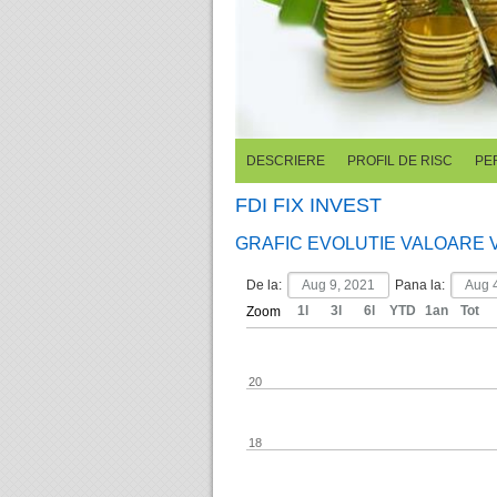
DESCRIERE
PROFIL DE RISC
PE
FDI FIX INVEST
GRAFIC EVOLUTIE VALOARE 
De la:
Pana la:
1l
3l
6l
YTD
1an
Tot
Zoom
20
18