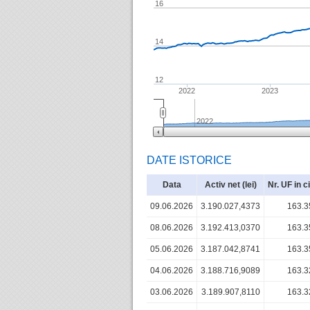
16
14
12
2022
2023
2022
DATE ISTORICE
Data
Activ net (lei)
Nr. UF in c
09.06.2026
3.190.027,4373
163.3
08.06.2026
3.192.413,0370
163.3
05.06.2026
3.187.042,8741
163.3
04.06.2026
3.188.716,9089
163.3
03.06.2026
3.189.907,8110
163.3