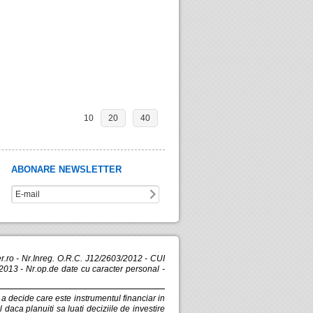
10
20
40
ABONARE NEWSLETTER
.ro - Nr.Inreg. O.R.C. J12/2603/2012 - CUI
013 - Nr.op.de date cu caracter personal -
e a decide care este instrumentul financiar in
 daca planuiti sa luati deciziile de investire