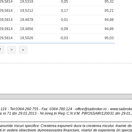
29,5814
19,5318
0,05
95,32
29,5814
19,5212
0,17
95,21
29,5814
19,4878
0,01
94,88
29,5814
19,4856
-0,09
94,86
29,5814
19,5026
-0,03
95,03
7
>
»
r.119 - Tel:0364-260.755 - Fax: 0364-780.124 -
office@saibroker.ro
- www.saibroker
nr.71 din 29.01.2013 - Nr.inreg.In Reg. C.N.V.M. PIROSSAIR/120031 din 29.01.2
a anumite riscuri specifice. Cresterea expunerii duce la cresterea riscului. Inainte d
veti in vedere obiectivele dumneavoastra financiare, nivelul de experienta (in special