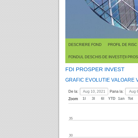
DESCRIERE FOND
PROFIL DE RISC
FONDUL DESCHIS DE INVESTIŢII PRO
FDI PROSPER INVEST
GRAFIC EVOLUTIE VALOARE 
De la:
Pana la:
1l
3l
6l
YTD
1an
Tot
Zoom
35
30