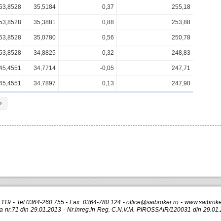
53,8528
35,5184
0,37
255,18
53,8528
35,3881
0,88
253,88
53,8528
35,0780
0,56
250,78
53,8528
34,8825
0,32
248,83
45,4551
34,7714
-0,05
247,71
45,4551
34,7897
0,13
247,90
»
r.119 - Tel:0364-260.755 - Fax: 0364-780.124 -
office@saibroker.ro
- www.saibroker
nr.71 din 29.01.2013 - Nr.inreg.In Reg. C.N.V.M. PIROSSAIR/120031 din 29.01.2