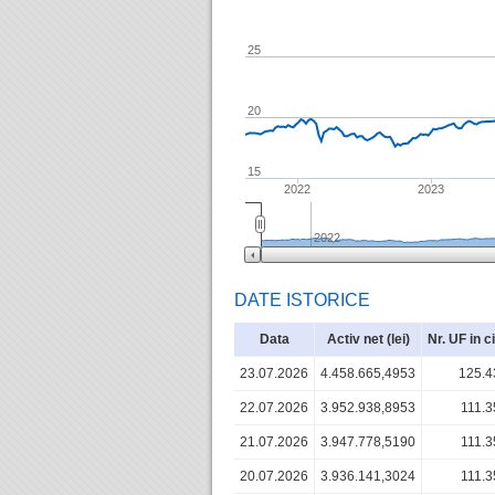
25
20
15
2022
2023
2022
DATE ISTORICE
Data
Activ net (lei)
Nr. UF in c
23.07.2026
4.458.665,4953
125.4
22.07.2026
3.952.938,8953
111.3
21.07.2026
3.947.778,5190
111.3
20.07.2026
3.936.141,3024
111.3