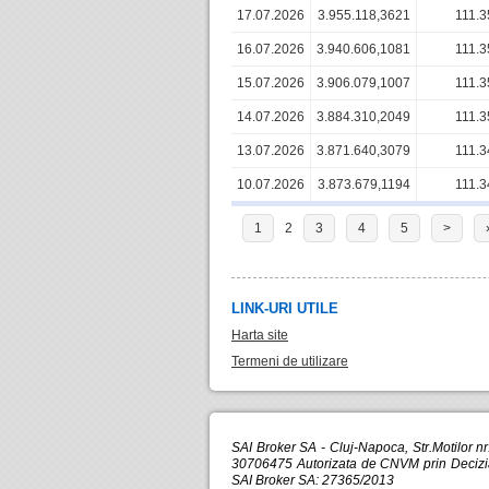
17.07.2026
3.955.118,3621
111.3
16.07.2026
3.940.606,1081
111.3
15.07.2026
3.906.079,1007
111.3
14.07.2026
3.884.310,2049
111.3
13.07.2026
3.871.640,3079
111.3
10.07.2026
3.873.679,1194
111.3
1
2
3
4
5
>
LINK-URI UTILE
Harta site
Termeni de utilizare
SAI Broker SA - Cluj-Napoca, Str.Motilor n
30706475 Autorizata de CNVM prin Decizia 
SAI Broker SA: 27365/2013