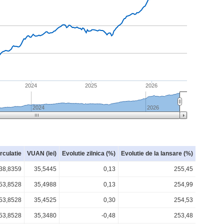
2024
2025
2026
2024
2026
irculatie
VUAN (lei)
Evolutie zilnica (%)
Evolutie de la lansare (%)
38,8359
35,5445
0,13
255,45
53,8528
35,4988
0,13
254,99
53,8528
35,4525
0,30
254,53
53,8528
35,3480
-0,48
253,48