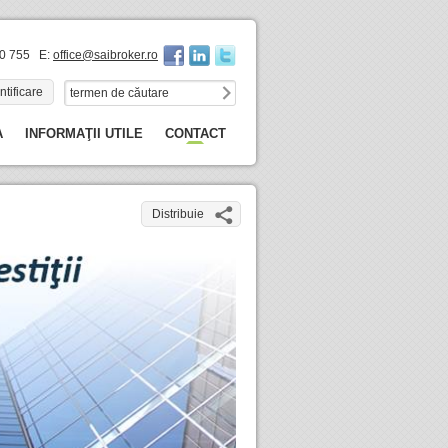
60 755 E:
office@saibroker.ro
ntificare
A
INFORMAŢII UTILE
CONTACT
Distribuie