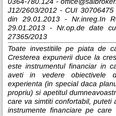
0364-780.124 -
office@saibroker
J12/2603/2012 - CUI 30706475 
din 29.01.2013 - Nr.inreg.In
29.01.2013 - Nr.op.de date cu
27365/2013
Toate investitiile pe piata de ca
Cresterea expunerii duce la cres
este instrumentul financiar in ca
aveti in vedere obiectivele d
experienta (in special daca planui
propriu) si apetitul dumneavoastra
care va simtiti confortabil, puteti
instrumente financiare pe care v