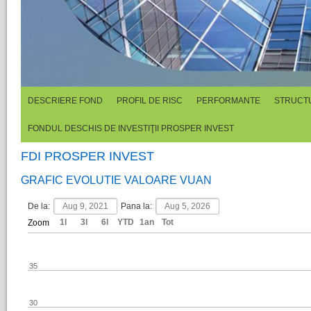
DESCRIERE FOND
PROFIL DE RISC
PERFORMANTE
STRUCTU
FONDUL DESCHIS DE INVESTIŢII PROSPER INVEST
FDI PROSPER INVEST
GRAFIC EVOLUTIE VALOARE VUAN
De la:
Pana la:
1l
3l
6l
YTD
1an
Tot
Zoom
35
30