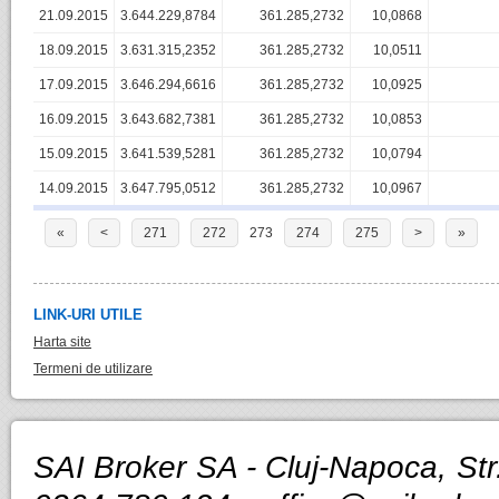
21.09.2015
3.644.229,8784
361.285,2732
10,0868
18.09.2015
3.631.315,2352
361.285,2732
10,0511
17.09.2015
3.646.294,6616
361.285,2732
10,0925
16.09.2015
3.643.682,7381
361.285,2732
10,0853
15.09.2015
3.641.539,5281
361.285,2732
10,0794
14.09.2015
3.647.795,0512
361.285,2732
10,0967
«
<
271
272
273
274
275
>
»
LINK-URI UTILE
Harta site
Termeni de utilizare
SAI Broker SA - Cluj-Napoca, Str.