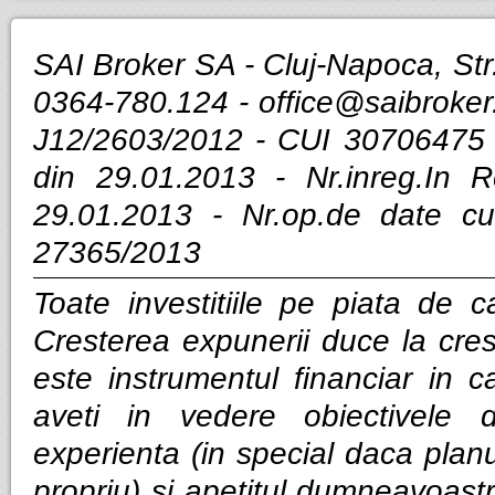
SAI Broker SA - Cluj-Napoca, Str.
0364-780.124 -
office@saibroker
J12/2603/2012 - CUI 30706475 
din 29.01.2013 - Nr.inreg.In
29.01.2013 - Nr.op.de date cu
27365/2013
Toate investitiile pe piata de ca
Cresterea expunerii duce la cres
este instrumentul financiar in ca
aveti in vedere obiectivele d
experienta (in special daca planui
propriu) si apetitul dumneavoastra