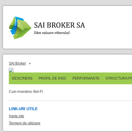
SAI Broker
»
DESCRIERE
PROFIL DE RISC
PERFORMANTE
STRUCTURA P
Cum investesc Bet-FI
LINK-URI UTILE
Harta site
Termeni de utilizare