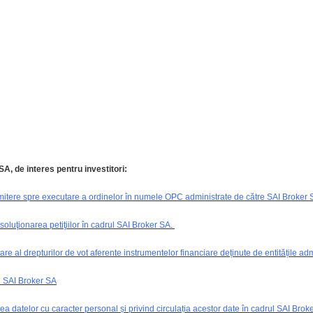
SA, de interes pentru investitori:
nsmitere spre executare a ordinelor în numele OPC administrate de către SAI Broker
soluţionarea petiţiilor în cadrul SAI Broker SA
.
re al drepturilor de vot aferente instrumentelor financiare deținute de entitățile ad
l SAI Broker SA
rea datelor cu caracter personal și privind circulația acestor date în cadrul SAI Brok