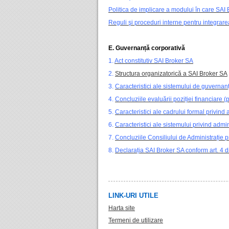
Politica de implicare a modului în care SAI B
Reguli şi proceduri interne pentru integrarea 
E. Guvernanță corporativă
1.
Act constitutiv SAI Broker SA
2.
Structura organizatorică a SAI Broker SA
3.
Caracteristici ale sistemului de guvernan
4.
Concluziile evaluării poziției financiare (
5.
Caracteristici ale cadrului formal privind a
6.
Caracteristici ale sistemului privind adm
7.
Concluziile Consiliului de Administrație 
8.
Declarația SAI Broker SA conform art. 4
LINK-URI UTILE
Harta site
Termeni de utilizare