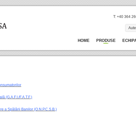
T: +40 364 2
Aute
HOME
PRODUSE
ECHIP
onsumatorilor
ă (G.A.F.I./F.A.T.F.)
e a Spălării Banilor (O.N.P.C.S.B.)