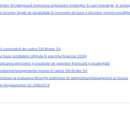
roker SA integrează implicarea acționarilor emitenților în care investește, în strategii
riscurilor legate de durabilitate în procesele de luare a deciziilor privind investițiil
ță corporativă din cadrul SAI Broker SA
pe baza rezultatelor obținute în exercițiul financiar 2024)
plicarea principiilor și practicilor de raportare financiară și prudențială
inistrarea/managementul riscului în cadrul SAI Broker SA
privitoare la evaluarea eficienței sistemului de administrare/management al riscului
 din Regulamentul UE 2088/2019