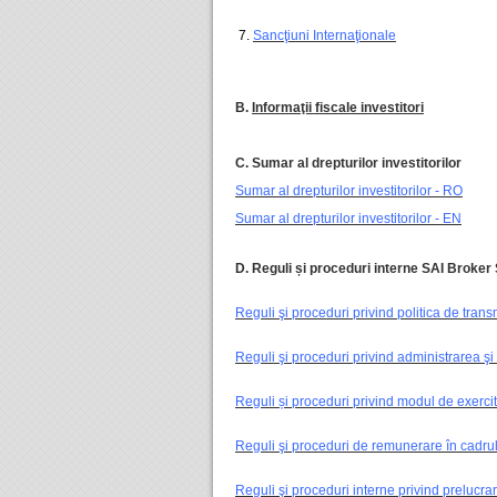
7.
Sancţiuni Internaţionale
B.
Informaţii fiscale investitori
C. Sumar al drepturilor investitorilor
Sumar al drepturilor investitorilor - RO
Sumar al drepturilor investitorilor - EN
D. Reguli și proceduri interne SAI Broker 
Reguli şi proceduri privind politica de tra
Reguli şi proceduri privind administrarea şi 
Reguli și proceduri privind modul de exercita
Reguli şi proceduri de remunerare în cadru
Reguli şi proceduri interne privind prelucra