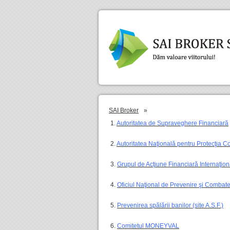
SAI Broker
»
1.
Autoritatea de Supraveghere Financiară
2.
Autoritatea Naţională pentru Protecţia C
3.
Grupul de Acţiune Financiară Internaţional
4.
Oficiul Naţional de Prevenire şi Combater
5.
Prevenirea spălării banilor (site A.S.F.)
6.
Comitetul MONEYVAL