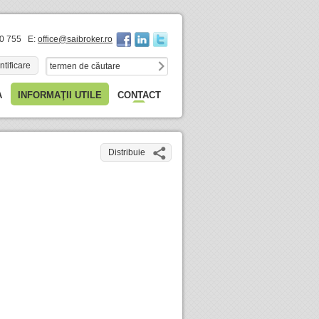
60 755 E:
office@saibroker.ro
ntificare
A
INFORMAŢII UTILE
CONTACT
Distribuie