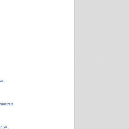
 SA.
ministrate
er SA