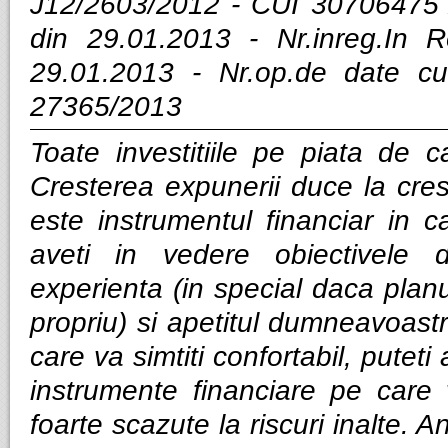
J12/2603/2012 - CUI 30706475 
din 29.01.2013 - Nr.inreg.In
29.01.2013 - Nr.op.de date cu
27365/2013
Toate investitiile pe piata de ca
Cresterea expunerii duce la cres
este instrumentul financiar in ca
aveti in vedere obiectivele d
experienta (in special daca planui
propriu) si apetitul dumneavoastra
care va simtiti confortabil, puteti
instrumente financiare pe care v
foarte scazute la riscuri inalte. Anal